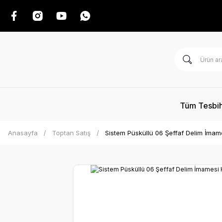
Tüm Tesbih
Anasayfa
Toptan Satış
Sistem Püsküllü 06 Şeffaf Delim İmame