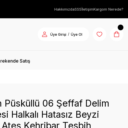
Hakkımızda
SSS
İletişim
Kargom Nerede?
/
Üye Girişi
Üye Ol
rekende Satış
 Püsküllü 06 Şeffaf Delim
i Halkalı Hatasız Beyzi
Ateş Kehribar Tesbih