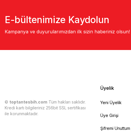
E-bültenimize Kaydolun
Kampanya ve duyurularımızdan ilk sizin haberiniz olsun!
Üyelik
©
toptantesbih.com
Tüm hakları saklıdır.
Yeni Üyelik
Kredi kartı bilgileriniz 256bit SSL sertifikası
ile korunmaktadır.
Üye Girişi
Şifremi Unuttum