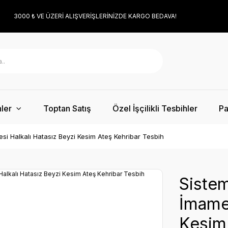
3000 ₺ VE ÜZERİ ALIŞVERİŞLERİNİZDE KARGO BEDAVA!
ler
Toptan Satış
Özel İşçilikli Tesbihler
Pa
si Halkalı Hatasız Beyzi Kesim Ateş Kehribar Tesbih
Sistem
İmames
Kesim 