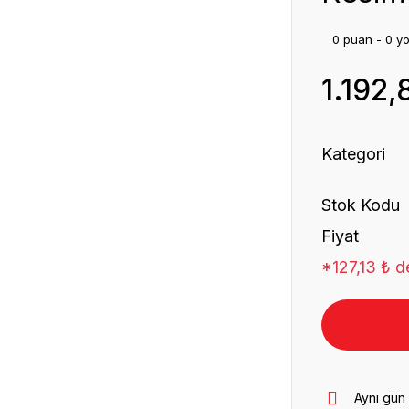
0 puan - 0 y
1.192,
Kategori
Stok Kodu
Fiyat
*127,13 ₺ de
Aynı gün