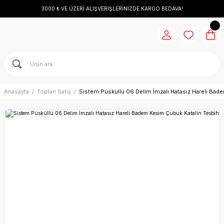
3000 ₺ VE ÜZERİ ALIŞVERİŞLERİNİZDE KARGO BEDAVA!
Anasayfa
Toptan Satış
Sistem Püsküllü 06 Delim İmzalı Hatasız Hareli Bad