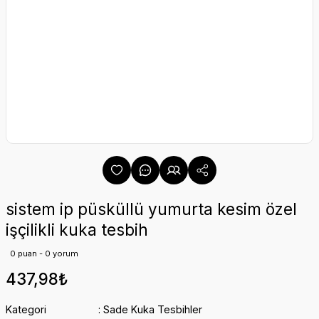
sistem ip püsküllü yumurta kesim özel
işçilikli kuka tesbih
0 puan - 0 yorum
437,98₺
Kategori
Sade Kuka Tesbihler