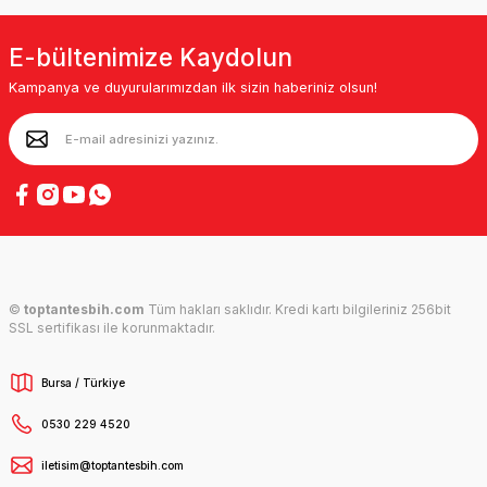
E-bültenimize Kaydolun
Kampanya ve duyurularımızdan ilk sizin haberiniz olsun!
©
toptantesbih.com
Tüm hakları saklıdır. Kredi kartı bilgileriniz 256bit
SSL sertifikası ile korunmaktadır.
Bursa / Türkiye
0530 229 4520
iletisim@toptantesbih.com