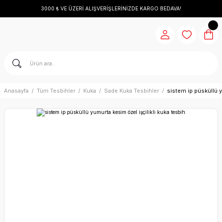
3000 ₺ VE ÜZERİ ALIŞVERİŞLERİNİZDE KARGO BEDAVA!
Anasayfa
Tüm Tesbihler
Kuka
Sade Kuka Tesbihler
sistem ip püsküllü y