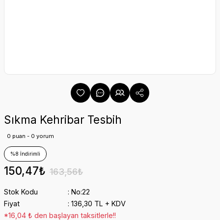
Sıkma Kehribar Tesbih
0 puan - 0 yorum
%8 İndirimli
150,47₺
163,56₺
Stok Kodu
No:22
Fiyat
136,30 TL + KDV
*16,04 ₺ den başlayan taksitlerle!!