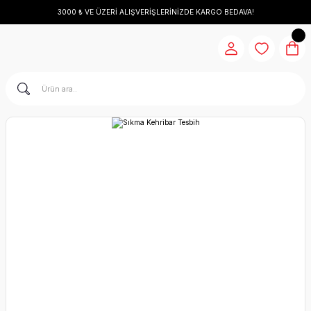
3000 ₺ VE ÜZERİ ALIŞVERİŞLERİNİZDE KARGO BEDAVA!