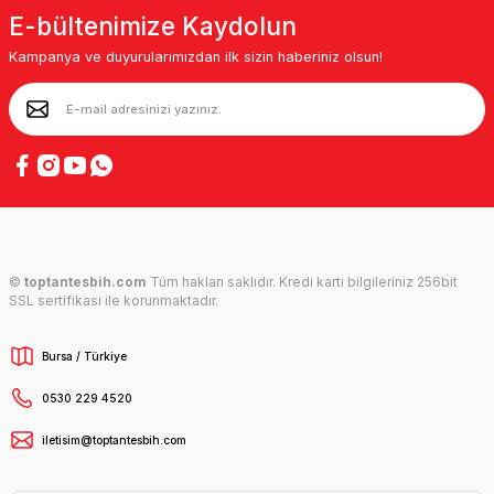
E-bültenimize Kaydolun
Kampanya ve duyurularımızdan ilk sizin haberiniz olsun!
©
toptantesbih.com
Tüm hakları saklıdır. Kredi kartı bilgileriniz 256bit
SSL sertifikası ile korunmaktadır.
Bursa / Türkiye
0530 229 4520
iletisim@toptantesbih.com