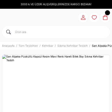
3000 ₺ VE ÜZERİ ALIŞVERİŞLERİNİZDE KARGO BEDAVA!
Anasayfa
Tüm Tesbihler
Kehribar
Sıkma Kehribar Tesbih
Sarı Alpaka Pü