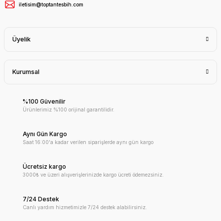
iletisim@toptantesbih.com
Üyelik
Kurumsal
%100 Güvenilir
Ürünlerimiz %100 orijinal garantilidir.
Aynı Gün Kargo
Saat 16:00'a kadar verilen siparişlerde aynı gün kargo
Ücretsiz kargo
3000₺ ve üzeri alışverişlerinizde kargo ücreti ödemezsiniz.
7/24 Destek
Canlı yardım hizmetimizle 7/24 destek alabilirsiniz.