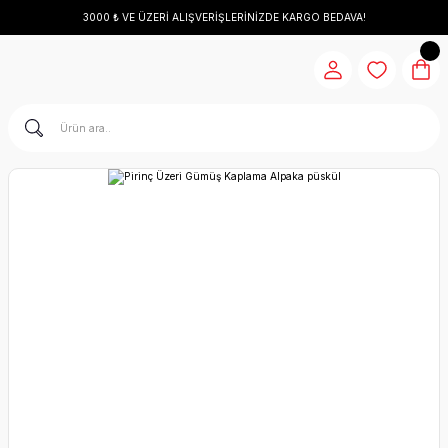
3000 ₺ VE ÜZERİ ALIŞVERİŞLERİNİZDE KARGO BEDAVA!