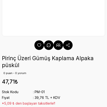
Pirinç Üzeri Gümüş Kaplama Alpaka
püskül
0 puan - 0 yorum
47,71₺
Stok Kodu
PM-01
Fiyat
39,76 TL + KDV
*5,09 ₺ den başlayan taksitlerle!!