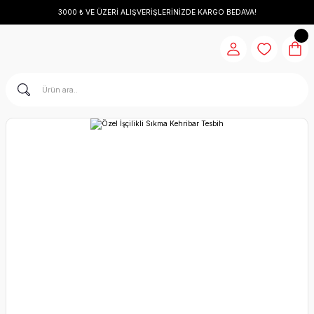
3000 ₺ VE ÜZERİ ALIŞVERİŞLERİNİZDE KARGO BEDAVA!