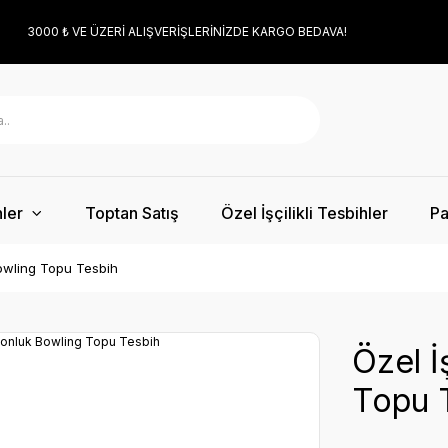
3000 ₺ VE ÜZERİ ALIŞVERİŞLERİNİZDE KARGO BEDAVA!
ler
Toptan Satış
Özel İşçilikli Tesbihler
Pa
 Bowling Topu Tesbih
Özel İ
Topu 