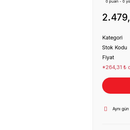
0 puan - 0 y
2.479
Kategori
Stok Kodu
Fiyat
*264,31 ₺ d
Aynı gün