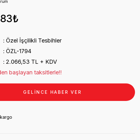
orum
,83₺
Özel İşçilikli Tesbihler
ÖZL-1794
2.066,53 TL + KDV
en başlayan taksitlerle!!
GELİNCE HABER VER
 kargo