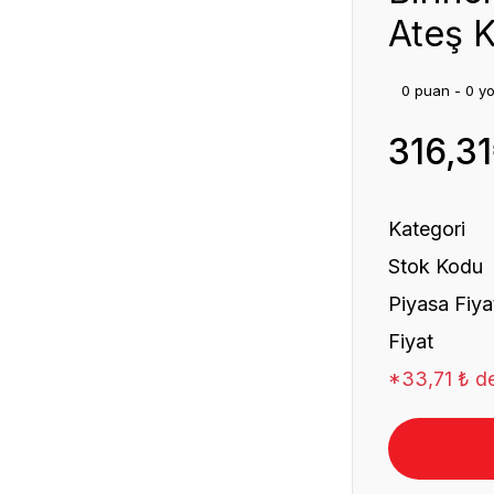
Ateş K
0 puan - 0 y
316,3
Kategori
Stok Kodu
Piyasa Fiya
Fiyat
*33,71 ₺ de