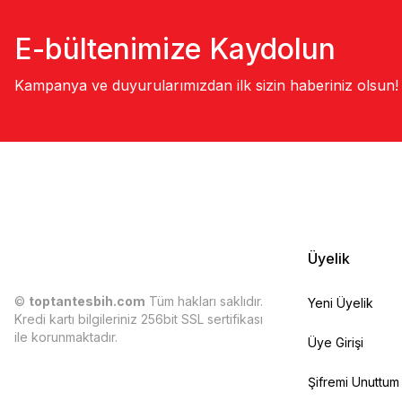
E-bültenimize Kaydolun
Kampanya ve duyurularımızdan ilk sizin haberiniz olsun!
Üyelik
©
toptantesbih.com
Tüm hakları saklıdır.
Yeni Üyelik
Kredi kartı bilgileriniz 256bit SSL sertifikası
ile korunmaktadır.
Üye Girişi
Şifremi Unuttum