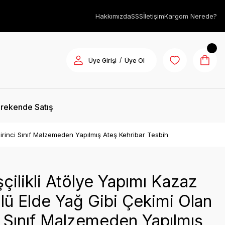
Hakkımızda
SSS
İletişim
Kargom Nerede?
/
Üye Girişi
Üye Ol
rekende Satış
 Birinci Sınıf Malzemeden Yapılmış Ateş Kehribar Tesbih
şçilikli Atölye Yapımı Kazaz
lü Elde Yağ Gibi Çekimi Olan
i Sınıf Malzemeden Yapılmış