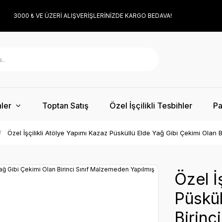
3000 ₺ VE ÜZERİ ALIŞVERİŞLERİNİZDE KARGO BEDAVA!
ler
Toptan Satış
Özel İşçilikli Tesbihler
Pa
Özel İşçilikli Atölye Yapımı Kazaz Püsküllü Elde Yağ Gibi Çekimi Olan
Özel İ
Püskül
Birinc