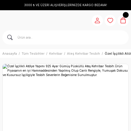
3000 ₺ VE ÜZERİ ALIŞVERİŞLERİNİZDE KARGO BEDAVA!
Anasayfa
Tüm Tesbihler
Kehribar
Ateş Kehribar Tesbih
Özel İşçilikli 