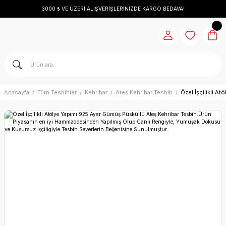
3000 ₺ VE ÜZERİ ALIŞVERİŞLERİNİZDE KARGO BEDAVA!
Anasayfa
Tüm Tesbihler
Kehribar
Ateş Kehribar Tesbih
Özel İşçilikli 