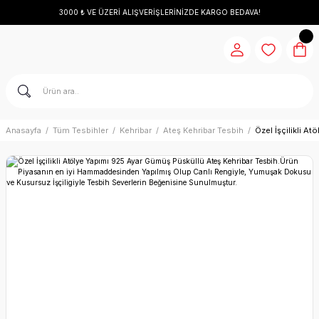
3000 ₺ VE ÜZERİ ALIŞVERİŞLERİNİZDE KARGO BEDAVA!
Anasayfa
Tüm Tesbihler
Kehribar
Ateş Kehribar Tesbih
Özel İşçilikli 