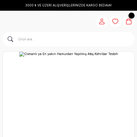
3000 ₺ VE ÜZERİ ALIŞVERİŞLERİNİZDE KARGO BEDAVA!