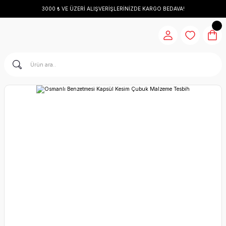
3000 ₺ VE ÜZERİ ALIŞVERİŞLERİNİZDE KARGO BEDAVA!