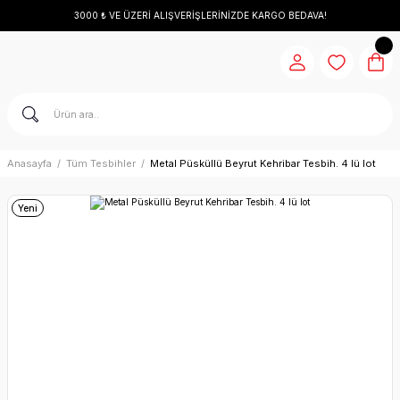
3000 ₺ VE ÜZERİ ALIŞVERİŞLERİNİZDE KARGO BEDAVA!
Anasayfa
Tüm Tesbihler
Metal Püsküllü Beyrut Kehribar Tesbih. 4 lü lot
Yeni