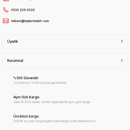
0530 229 4520
iletisim@toptantesbih.com
Üyelik
Kurumsal
%100 Güvenilir
Ürünlerimiz %100 orijinal garantilidir.
Aynı Gün Kargo
Saat 16:00'a kadar verilen siparişlerde aynı gün kargo
Ücretsiz kargo
3000₺ ve üzeri alışverişlerinizde kargo ücreti ödemezsiniz.