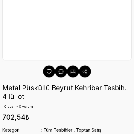
Metal Püsküllü Beyrut Kehribar Tesbih.
4 lü lot
0 puan - 0 yorum
702,54₺
Kategori
Tüm Tesbihler
,
Toptan Satış