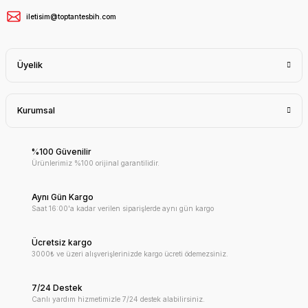
iletisim@toptantesbih.com
Üyelik
Kurumsal
%100 Güvenilir
Ürünlerimiz %100 orijinal garantilidir.
Aynı Gün Kargo
Saat 16:00'a kadar verilen siparişlerde aynı gün kargo
Ücretsiz kargo
3000₺ ve üzeri alışverişlerinizde kargo ücreti ödemezsiniz.
7/24 Destek
Canlı yardım hizmetimizle 7/24 destek alabilirsiniz.