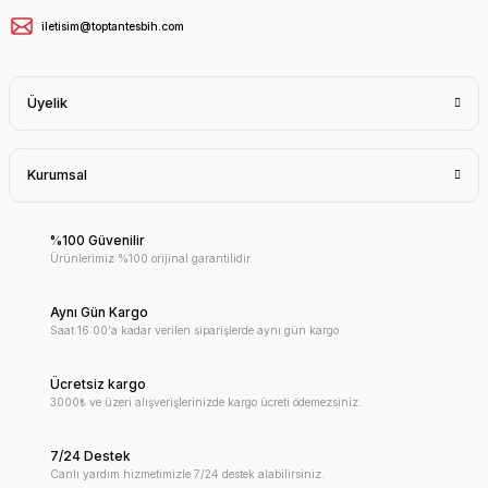
iletisim@toptantesbih.com
Üyelik
Kurumsal
%100 Güvenilir
Ürünlerimiz %100 orijinal garantilidir.
Aynı Gün Kargo
Saat 16:00'a kadar verilen siparişlerde aynı gün kargo
Ücretsiz kargo
3000₺ ve üzeri alışverişlerinizde kargo ücreti ödemezsiniz.
7/24 Destek
Canlı yardım hizmetimizle 7/24 destek alabilirsiniz.