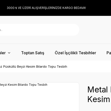
3000 ₺ VE ÜZERİ ALIŞVERİŞLERİNİZDE KARGO BEDAVA!
ler
Toptan Satış
Özel İşçilikli Tesbihler
Pa
zaz Püsküllü Beyzi Kesim Bilardo Topu Tesbih
Metal 
Kesim