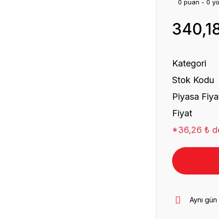
0 puan - 0 y
340,1
Kategori
Stok Kodu
Piyasa Fiya
Fiyat
*36,26 ₺ de
Aynı gün