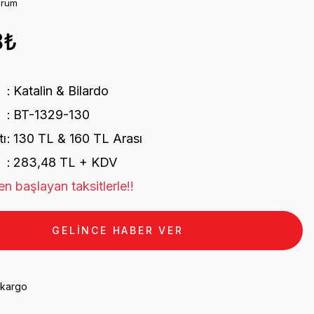
orum
8₺
Katalin & Bilardo
BT-1329-130
tı
130 TL & 160 TL Arası
283,48 TL + KDV
n başlayan taksitlerle!!
GELİNCE HABER VER
 kargo