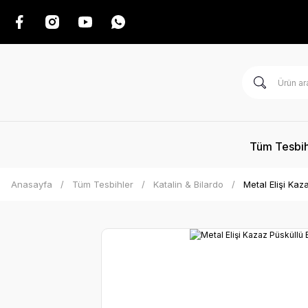
Tüm Tesbih
Anasayfa
Tüm Tesbihler
Katalin & Bilardo
Metal Elişi Ka