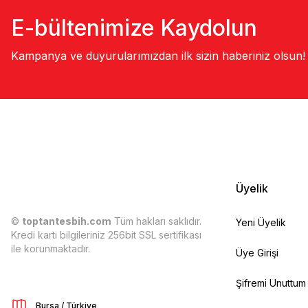
E-bültenimize Kaydolun
Kampanya ve duyurularımızdan ilk sizin haberiniz olsun!
Üyelik
©
toptantesbih.com
Tüm hakları saklıdır.
Yeni Üyelik
Kredi kartı bilgileriniz 256bit SSL sertifikası
ile korunmaktadır.
Üye Girişi
Şifremi Unuttum
Bursa / Türkiye