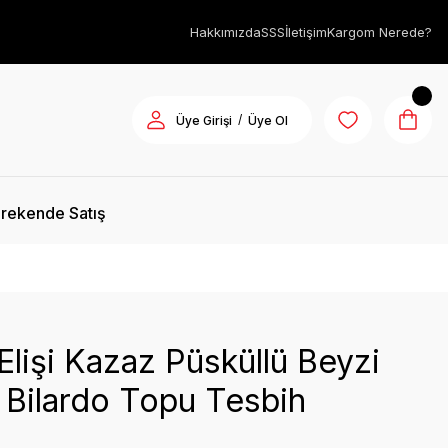
Hakkımızda
SSS
İletişim
Kargom Nerede?
/
Üye Girişi
Üye Ol
rekende Satış
Elişi Kazaz Püsküllü Beyzi
 Bilardo Topu Tesbih