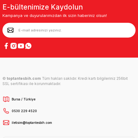
E-bültenimize Kaydolun
Kampanya ve duyurularımızdan ilk sizin haberiniz olsun!
©
toptantesbih.com
Tüm hakları saklıdır. Kredi kartı bilgileriniz 256bit
SSL sertifikası ile korunmaktadır.
Bursa / Türkiye
0530 229 4520
iletisim@toptantesbih.com