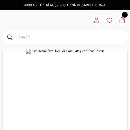
3000 ₺ VE ÜZERİ ALIŞVERİŞLERİNİZDE KARGO BEDAVA!