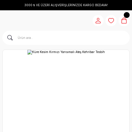
3000 ₺ VE ÜZERİ ALIŞVERİŞLERİNİZDE KARGO BEDAVA!