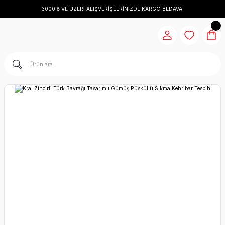
3000 ₺ VE ÜZERİ ALIŞVERİŞLERİNİZDE KARGO BEDAVA!