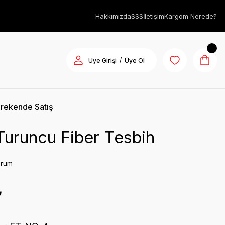
Hakkımızda
SSS
İletişim
Kargom Nerede?
/
Üye Girişi
Üye Ol
rekende Satış
Turuncu Fiber Tesbih
orum
₺