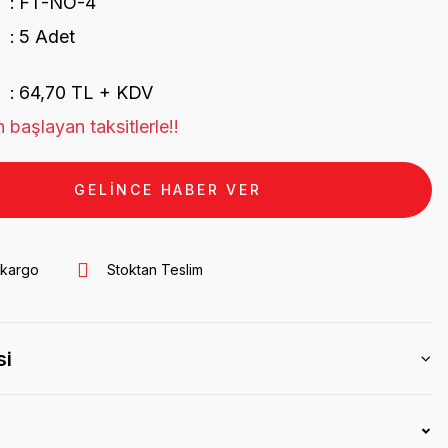
FT-NO-4
5 Adet
.
64,70 TL + KDV
 başlayan taksitlerle!!
GELİNCE HABER VER
 kargo
Stoktan Teslim
si