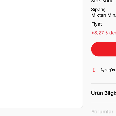
Stok Kodu
Sipariş
Miktarı Min
Fiyat
*8,27 ₺ den
Aynı gün
Ürün Bilgi
Yorumlar