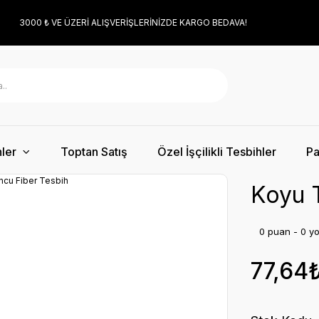
3000 ₺ VE ÜZERİ ALIŞVERİŞLERİNİZDE KARGO BEDAVA!
ler
Toptan Satış
Özel İşçilikli Tesbihler
Pa
Koyu 
0 puan - 0 y
77,64