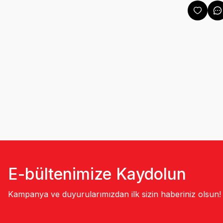
E-bültenimize Kaydolun
Kampanya ve duyurularımızdan ilk sizin haberiniz olsun!