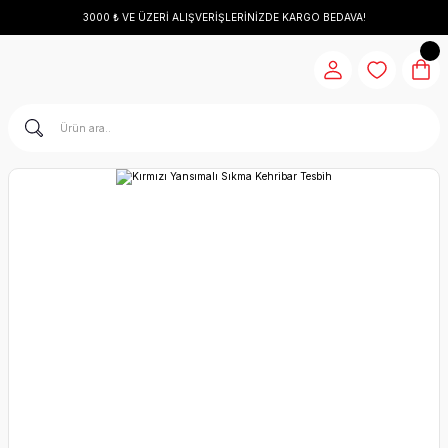
3000 ₺ VE ÜZERİ ALIŞVERİŞLERİNİZDE KARGO BEDAVA!