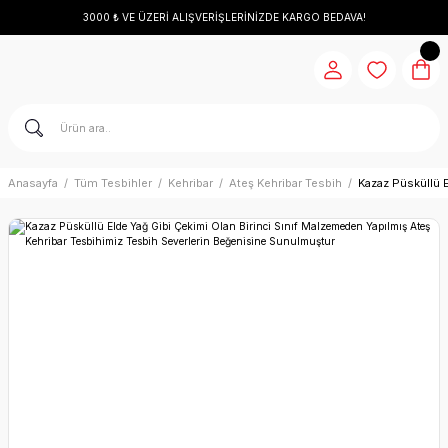
3000 ₺ VE ÜZERİ ALIŞVERİŞLERİNİZDE KARGO BEDAVA!
Anasayfa
Tüm Tesbihler
Kehribar
Ateş Kehribar Tesbih
Kazaz Püsküllü 