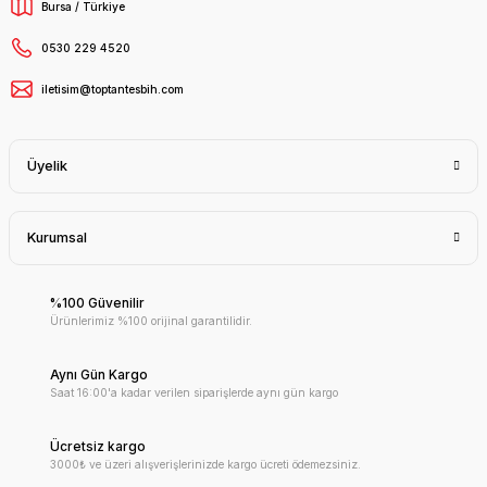
Bursa / Türkiye
0530 229 4520
iletisim@toptantesbih.com
Üyelik
Kurumsal
%100 Güvenilir
Ürünlerimiz %100 orijinal garantilidir.
Aynı Gün Kargo
Saat 16:00'a kadar verilen siparişlerde aynı gün kargo
Ücretsiz kargo
3000₺ ve üzeri alışverişlerinizde kargo ücreti ödemezsiniz.