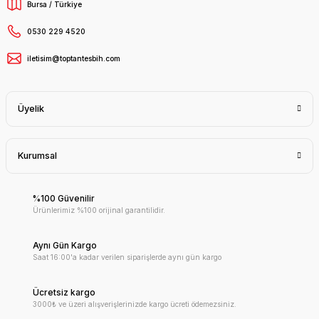
Bursa / Türkiye
0530 229 4520
iletisim@toptantesbih.com
Üyelik
Kurumsal
%100 Güvenilir
Ürünlerimiz %100 orijinal garantilidir.
Aynı Gün Kargo
Saat 16:00'a kadar verilen siparişlerde aynı gün kargo
Ücretsiz kargo
3000₺ ve üzeri alışverişlerinizde kargo ücreti ödemezsiniz.