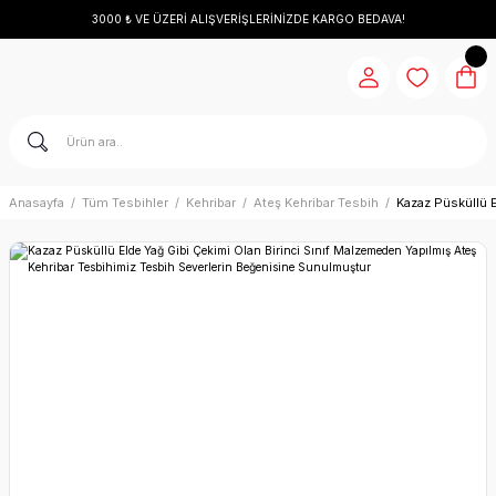
3000 ₺ VE ÜZERİ ALIŞVERİŞLERİNİZDE KARGO BEDAVA!
Anasayfa
Tüm Tesbihler
Kehribar
Ateş Kehribar Tesbih
Kazaz Püsküllü 