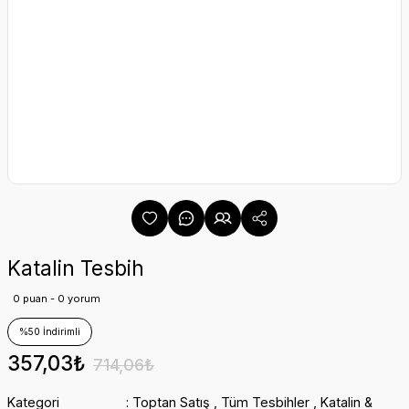
Katalin Tesbih
0 puan - 0 yorum
%50 İndirimli
357,03₺
714,06₺
Kategori
Toptan Satış
,
Tüm Tesbihler
,
Katalin &