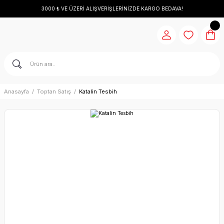
3000 ₺ VE ÜZERİ ALIŞVERİŞLERİNİZDE KARGO BEDAVA!
Anasayfa
Toptan Satış
Katalin Tesbih