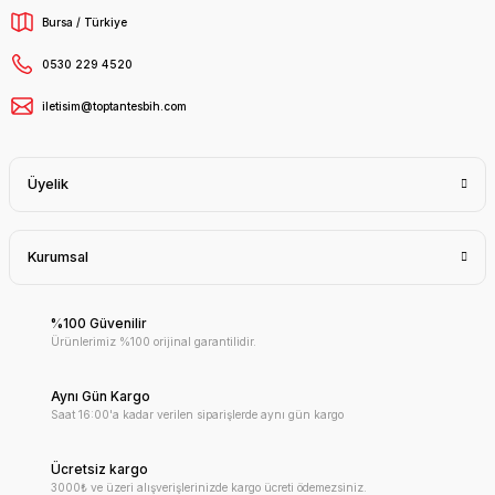
Bursa / Türkiye
0530 229 4520
iletisim@toptantesbih.com
Üyelik
Kurumsal
%100 Güvenilir
Ürünlerimiz %100 orijinal garantilidir.
Aynı Gün Kargo
Saat 16:00'a kadar verilen siparişlerde aynı gün kargo
Ücretsiz kargo
3000₺ ve üzeri alışverişlerinizde kargo ücreti ödemezsiniz.