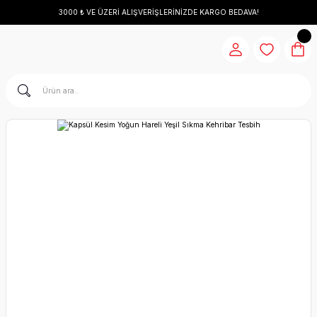
3000 ₺ VE ÜZERİ ALIŞVERİŞLERİNİZDE KARGO BEDAVA!