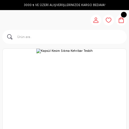
3000 ₺ VE ÜZERİ ALIŞVERİŞLERİNİZDE KARGO BEDAVA!