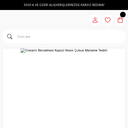
3000 ₺ VE ÜZERİ ALIŞVERİŞLERİNİZDE KARGO BEDAVA!