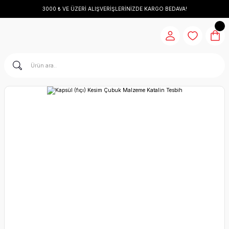
3000 ₺ VE ÜZERİ ALIŞVERİŞLERİNİZDE KARGO BEDAVA!