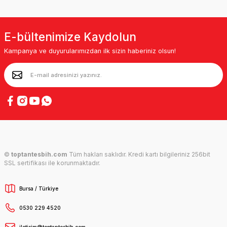
E-bültenimize Kaydolun
Kampanya ve duyurularımızdan ilk sizin haberiniz olsun!
©
toptantesbih.com
Tüm hakları saklıdır. Kredi kartı bilgileriniz 256bit
SSL sertifikası ile korunmaktadır.
Bursa / Türkiye
0530 229 4520
iletisim@toptantesbih.com