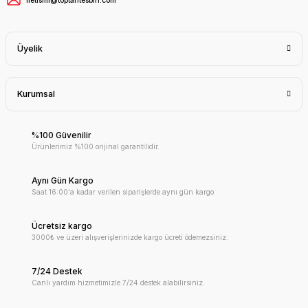
Üyelik
Kurumsal
%100 Güvenilir
Ürünlerimiz %100 orijinal garantilidir.
Aynı Gün Kargo
Saat 16:00'a kadar verilen siparişlerde aynı gün kargo
Ücretsiz kargo
3000₺ ve üzeri alışverişlerinizde kargo ücreti ödemezsiniz.
7/24 Destek
Canlı yardım hizmetimizle 7/24 destek alabilirsiniz.