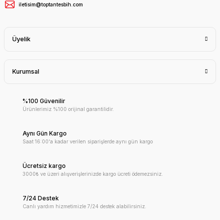
iletisim@toptantesbih.com
Üyelik
Kurumsal
%100 Güvenilir
Ürünlerimiz %100 orijinal garantilidir.
Aynı Gün Kargo
Saat 16:00'a kadar verilen siparişlerde aynı gün kargo
Ücretsiz kargo
3000₺ ve üzeri alışverişlerinizde kargo ücreti ödemezsiniz.
7/24 Destek
Canlı yardım hizmetimizle 7/24 destek alabilirsiniz.