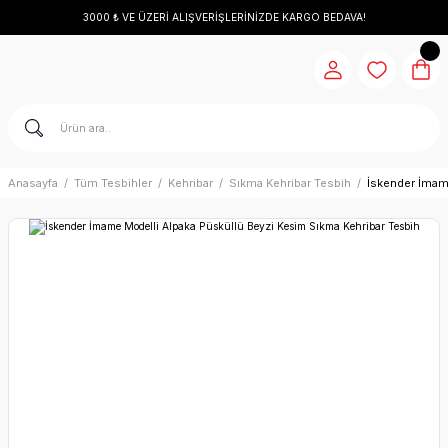
3000 ₺ VE ÜZERİ ALIŞVERİŞLERİNİZDE KARGO BEDAVA!
Anasayfa
Tüm Tesbihler
Kehribar
Sıkma Kehribar Tesbih
İskender İmam