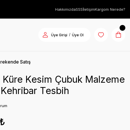
Hakkımızda
SSS
İletişim
Kargom Nerede?
/
Üye Girişi
Üye Ol
rekende Satış
oy Küre Kesim Çubuk Malzeme
Kehribar Tesbih
orum
1₺