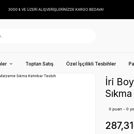
3000 ₺ VE ÜZERİ ALIŞVERİŞLERİNİZDE KARGO BEDAVA!
ler
Toptan Satış
Özel İşçilikli Tesbihler
Pa
İri B
Sıkma 
0 puan - 0 y
287,3