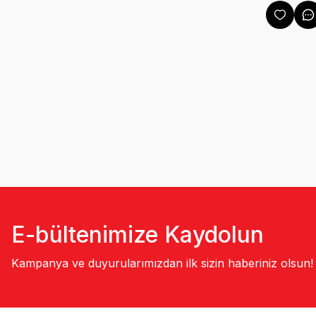
E-bültenimize Kaydolun
Kampanya ve duyurularımızdan ilk sizin haberiniz olsun!