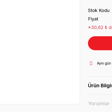
Stok Kodu
Fiyat
*30,62 ₺ de
Aynı gün
Ürün Bilgi
Yorumlar