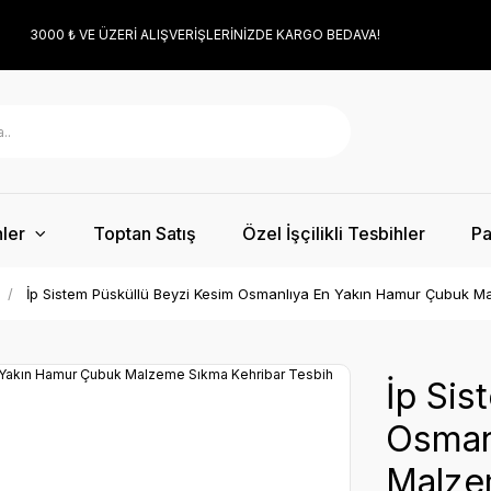
3000 ₺ VE ÜZERİ ALIŞVERİŞLERİNİZDE KARGO BEDAVA!
ler
Toptan Satış
Özel İşçilikli Tesbihler
Pa
İp Sistem Püsküllü Beyzi Kesim Osmanlıya En Yakın Hamur Çubuk M
İp Sis
Osman
Malze