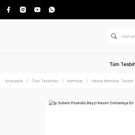
Tüm Tesbih
Anasayfa
Tüm Tesbihler
Kehribar
Sıkma Kehribar Tesbih