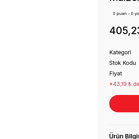
0 puan - 0 y
405,2
Kategori
Stok Kodu
Fiyat
*43,19 ₺ de
Ürün Bilgi