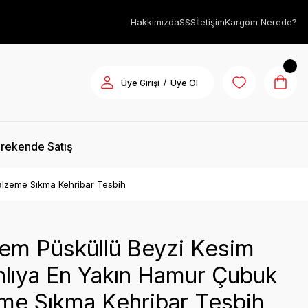
Hakkımızda
SSS
İletişim
Kargom Nerede?
/
Üye Girişi
Üye Ol
rekende Satış
alzeme Sıkma Kehribar Tesbih
tem Püsküllü Beyzi Kesim
lıya En Yakın Hamur Çubuk
me Sıkma Kehribar Tesbih