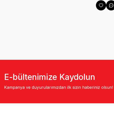
E-bültenimize Kaydolun
Kampanya ve duyurularımızdan ilk sizin haberiniz olsun!