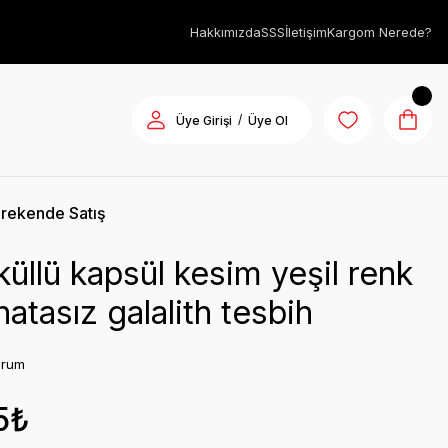
Hakkımızda
SSS
İletişim
Kargom Nerede?
/
Üye Girişi
Üye Ol
rekende Satış
küllü kapsül kesim yeşil renk
hatasız galalith tesbih
orum
5₺