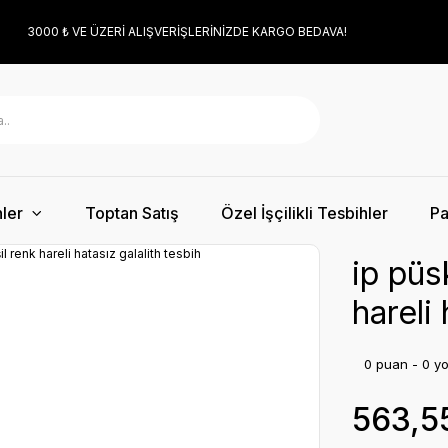
3000 ₺ VE ÜZERİ ALIŞVERİŞLERİNİZDE KARGO BEDAVA!
ler
Toptan Satış
Özel İşçilikli Tesbihler
Pa
ip püs
hareli 
0 puan - 0 y
563,5