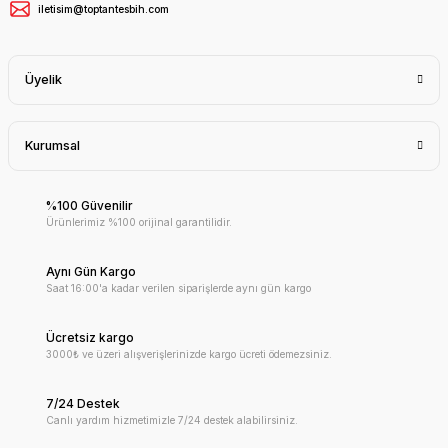
iletisim@toptantesbih.com
Üyelik
Kurumsal
%100 Güvenilir
Ürünlerimiz %100 orijinal garantilidir.
Aynı Gün Kargo
Saat 16:00'a kadar verilen siparişlerde aynı gün kargo
Ücretsiz kargo
3000₺ ve üzeri alışverişlerinizde kargo ücreti ödemezsiniz.
7/24 Destek
Canlı yardım hizmetimizle 7/24 destek alabilirsiniz.