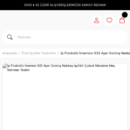
3000 ₺ VE ÜZERİ ALIŞVERİŞLERİNİZDE KARGO BEDAVA!
Anasayfa
Özel İşçilikli Tesbihler
İp Püsküllü İmamesi 925 Ayar Gümüş Nakkaş