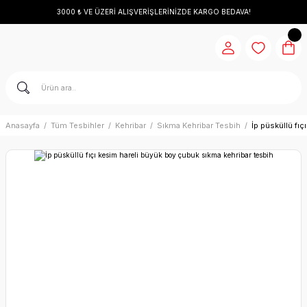
3000 ₺ VE ÜZERİ ALIŞVERİŞLERİNİZDE KARGO BEDAVA!
Anasayfa
Tüm Tesbihler
Kehribar
Sıkma Kehribar Tesbih
İp püsküllü fı