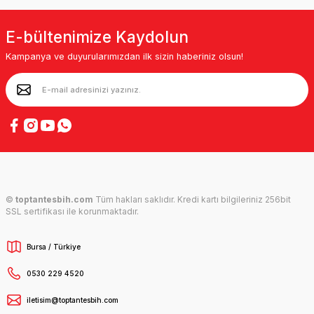
E-bültenimize Kaydolun
Kampanya ve duyurularımızdan ilk sizin haberiniz olsun!
©
toptantesbih.com
Tüm hakları saklıdır. Kredi kartı bilgileriniz 256bit
SSL sertifikası ile korunmaktadır.
Bursa / Türkiye
0530 229 4520
iletisim@toptantesbih.com