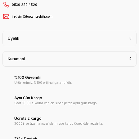
0530 229 4520
iletisim@toptantesbih.com
Üyelik
Kurumsal
%100 Güvenilir
Ürünlerimiz %100 orijinal garantilidir.
Aynı Gün Kargo
Saat 16:00'a kadar verilen siparişlerde aynı gün kargo
Ücretsiz kargo
3000₺ ve üzeri alışverişlerinizde kargo ücreti ödemezsiniz.
7/24 Destek