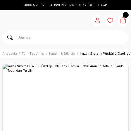
3000 ₺ VE ÜZERİ ALIŞVERİŞLERİNİZDE KARGO BEDAVA!
Anasayfa
Tüm Tesbihler
Katalin & Bilardo
İmzalı Sistem Püsküllü Özel İşç