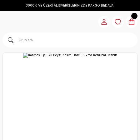
3000 ₺ VE ÜZERİ ALIŞVERİŞLERİNİZDE KARGO BEDAVA!