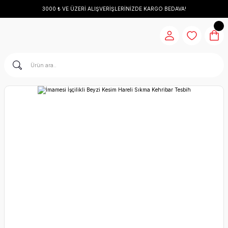
3000 ₺ VE ÜZERİ ALIŞVERİŞLERİNİZDE KARGO BEDAVA!