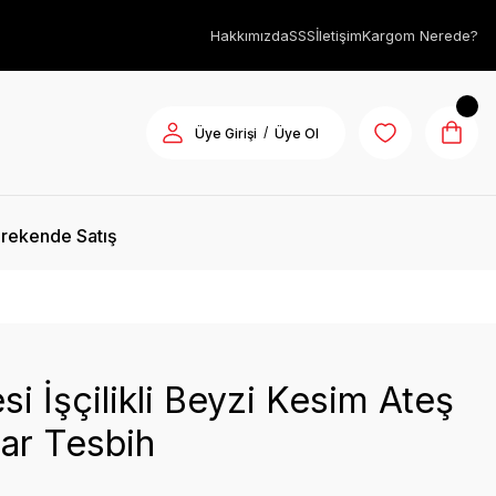
Hakkımızda
SSS
İletişim
Kargom Nerede?
/
Üye Girişi
Üye Ol
rekende Satış
i İşçilikli Beyzi Kesim Ateş
ar Tesbih