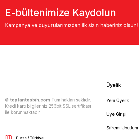
E-bültenimize Kaydolun
Kampanya ve duyurularımızdan ilk sizin haberiniz olsun!
Üyelik
©
toptantesbih.com
Tüm hakları saklıdır.
Yeni Üyelik
Kredi kartı bilgileriniz 256bit SSL sertifikası
ile korunmaktadır.
Üye Girişi
Şifremi Unuttum
Bursa / Türkiye