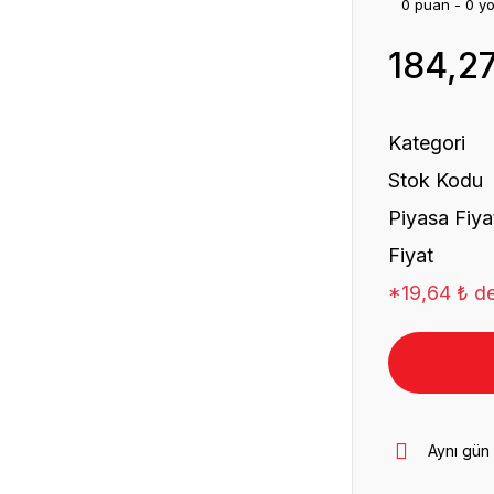
0 puan - 0 y
184,2
Kategori
Stok Kodu
Piyasa Fiya
Fiyat
*19,64 ₺ de
Aynı gün