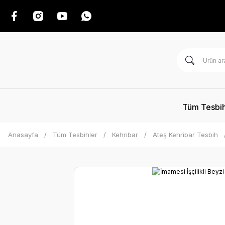
Tüm Tesbih
Anasayfa
Tüm Tesbihler
Kehribar
Ateş Kehribar Tesbih