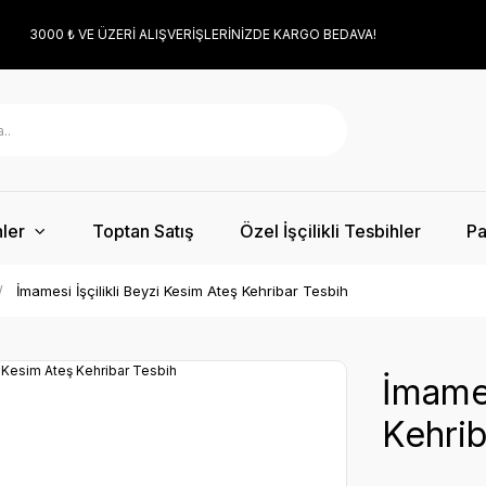
3000 ₺ VE ÜZERİ ALIŞVERİŞLERİNİZDE KARGO BEDAVA!
ler
Toptan Satış
Özel İşçilikli Tesbihler
Pa
İmamesi İşçilikli Beyzi Kesim Ateş Kehribar Tesbih
İmames
Kehrib