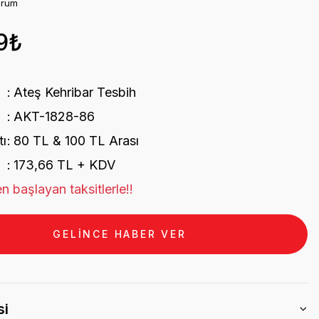
orum
9₺
Ateş Kehribar Tesbih
AKT-1828-86
tı
80 TL & 100 TL Arası
173,66 TL + KDV
n başlayan taksitlerle!!
GELİNCE HABER VER
si