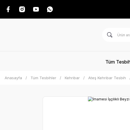
Tüm Tesbih
Anasayfa
Tüm Tesbihler
Kehribar
Ateş Kehribar Tesbih