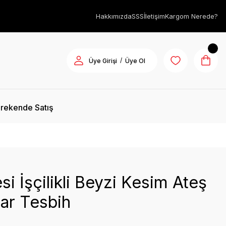
Hakkımızda
SSS
İletişim
Kargom Nerede?
/
Üye Girişi
Üye Ol
rekende Satış
i İşçilikli Beyzi Kesim Ateş
ar Tesbih