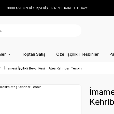
3000 ₺ VE ÜZERİ ALIŞVERİŞLERİNİZDE KARGO BEDAVA!
ler
Toptan Satış
Özel İşçilikli Tesbihler
Pa
İmamesi İşçilikli Beyzi Kesim Ateş Kehribar Tesbih
İmames
Kehrib