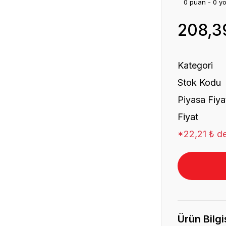
0 puan - 0 y
208,3
Kategori
Stok Kodu
Piyasa Fiya
Fiyat
*22,21 ₺ de
Ürün Bilgi