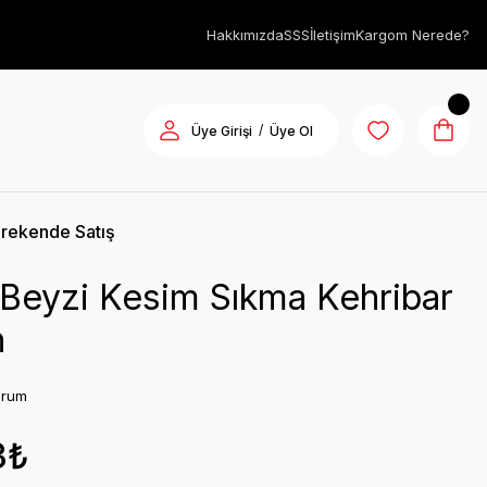
Hakkımızda
SSS
İletişim
Kargom Nerede?
/
Üye Girişi
Üye Ol
rekende Satış
 Beyzi Kesim Sıkma Kehribar
h
orum
3₺