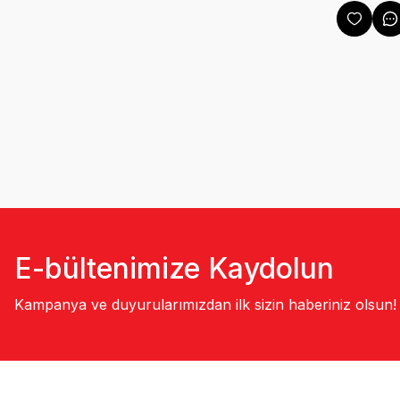
E-bültenimize Kaydolun
Kampanya ve duyurularımızdan ilk sizin haberiniz olsun!