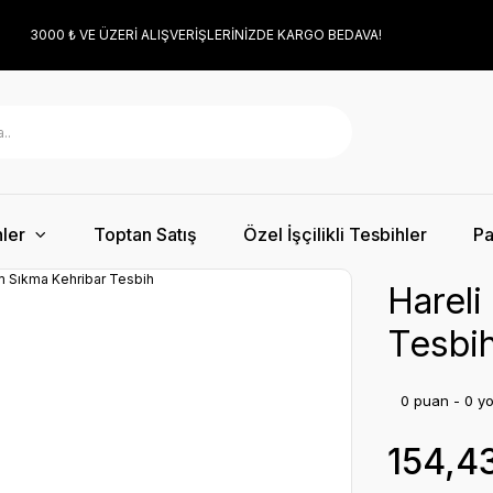
3000 ₺ VE ÜZERİ ALIŞVERİŞLERİNİZDE KARGO BEDAVA!
ler
Toptan Satış
Özel İşçilikli Tesbihler
Pa
Hareli
Tesbi
0 puan - 0 y
154,4