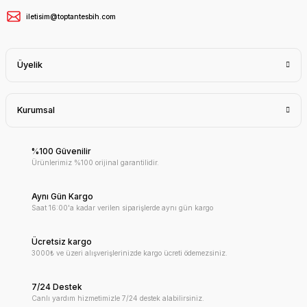
iletisim@toptantesbih.com
Üyelik
Kurumsal
%100 Güvenilir
Ürünlerimiz %100 orijinal garantilidir.
Aynı Gün Kargo
Saat 16:00'a kadar verilen siparişlerde aynı gün kargo
Ücretsiz kargo
3000₺ ve üzeri alışverişlerinizde kargo ücreti ödemezsiniz.
7/24 Destek
Canlı yardım hizmetimizle 7/24 destek alabilirsiniz.