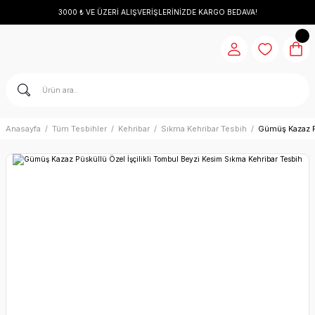
3000 ₺ VE ÜZERİ ALIŞVERİŞLERİNİZDE KARGO BEDAVA!
Anasayfa
Tüm Tesbihler
Kehribar
Sıkma Kehribar Tesbih
Gümüş Kazaz Pü