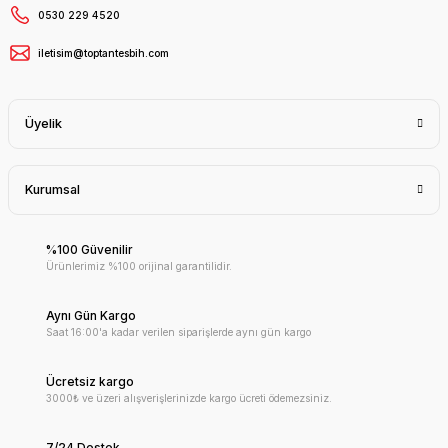
0530 229 4520
iletisim@toptantesbih.com
Üyelik
Kurumsal
%100 Güvenilir
Ürünlerimiz %100 orijinal garantilidir.
Aynı Gün Kargo
Saat 16:00'a kadar verilen siparişlerde aynı gün kargo
Ücretsiz kargo
3000₺ ve üzeri alışverişlerinizde kargo ücreti ödemezsiniz.
7/24 Destek