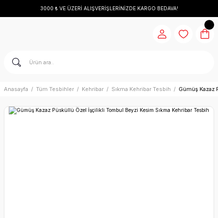
3000 ₺ VE ÜZERİ ALIŞVERİŞLERİNİZDE KARGO BEDAVA!
Anasayfa
Tüm Tesbihler
Kehribar
Sıkma Kehribar Tesbih
Gümüş Kazaz Pü