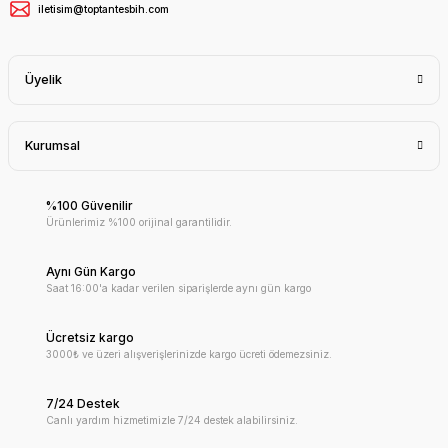
iletisim@toptantesbih.com
Üyelik
Kurumsal
%100 Güvenilir
Ürünlerimiz %100 orijinal garantilidir.
Aynı Gün Kargo
Saat 16:00'a kadar verilen siparişlerde aynı gün kargo
Ücretsiz kargo
3000₺ ve üzeri alışverişlerinizde kargo ücreti ödemezsiniz.
7/24 Destek
Canlı yardım hizmetimizle 7/24 destek alabilirsiniz.