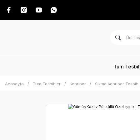
Tüm Tesbih
Anasayfa
Tüm Tesbihler
Kehribar
Sıkma Kehribar Tesbih