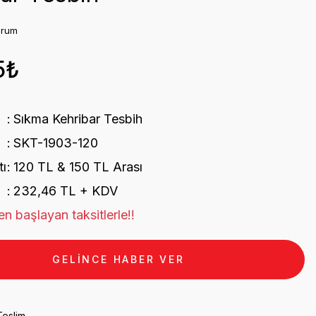
orum
5₺
Sıkma Kehribar Tesbih
SKT-1903-120
tı
120 TL & 150 TL Arası
232,46 TL + KDV
n başlayan taksitlerle!!
GELİNCE HABER VER
Teslim