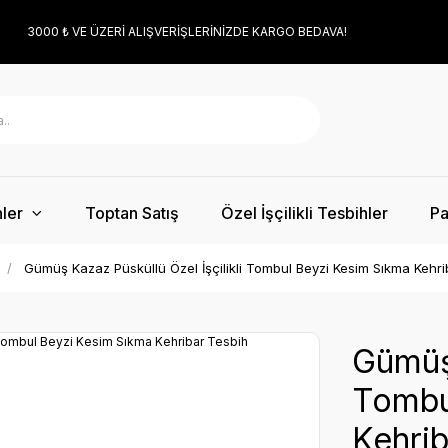
3000 ₺ VE ÜZERİ ALIŞVERİŞLERİNİZDE KARGO BEDAVA!
ler
Toptan Satış
Özel İşçilikli Tesbihler
Pa
Gümüş Kazaz Püsküllü Özel İşçilikli Tombul Beyzi Kesim Sıkma Kehri
Gümüş 
Tombu
Kehrib