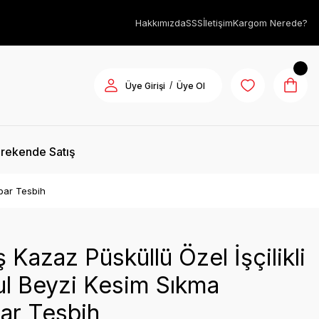
Hakkımızda
SSS
İletişim
Kargom Nerede?
/
Üye Girişi
Üye Ol
rekende Satış
bar Tesbih
Kazaz Püsküllü Özel İşçilikli
l Beyzi Kesim Sıkma
ar Tesbih