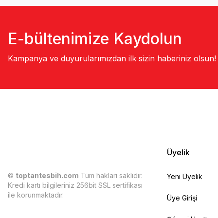
E-bültenimize Kaydolun
Kampanya ve duyurularımızdan ilk sizin haberiniz olsun!
Üyelik
©
toptantesbih.com
Tüm hakları saklıdır.
Yeni Üyelik
Kredi kartı bilgileriniz 256bit SSL sertifikası
ile korunmaktadır.
Üye Girişi