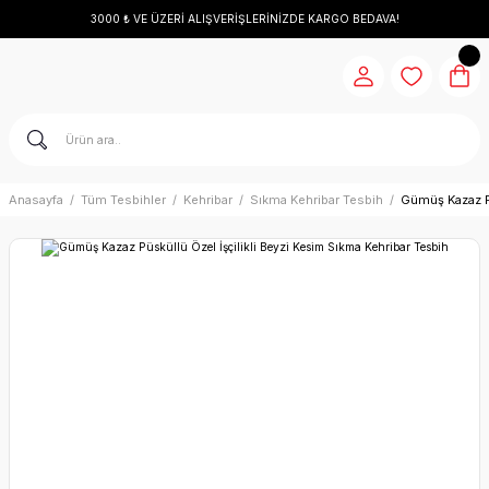
3000 ₺ VE ÜZERİ ALIŞVERİŞLERİNİZDE KARGO BEDAVA!
Anasayfa
Tüm Tesbihler
Kehribar
Sıkma Kehribar Tesbih
Gümüş Kazaz Pü