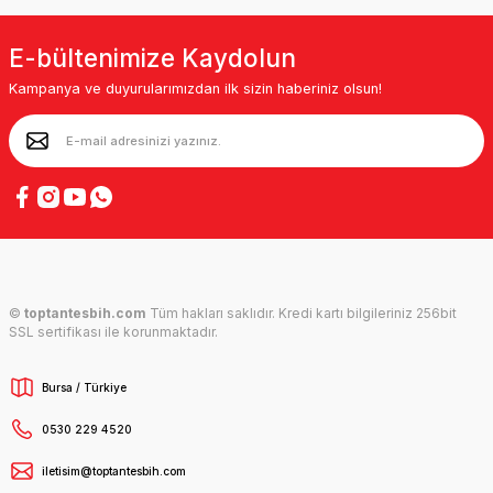
E-bültenimize Kaydolun
Kampanya ve duyurularımızdan ilk sizin haberiniz olsun!
©
toptantesbih.com
Tüm hakları saklıdır. Kredi kartı bilgileriniz 256bit
SSL sertifikası ile korunmaktadır.
Bursa / Türkiye
0530 229 4520
iletisim@toptantesbih.com