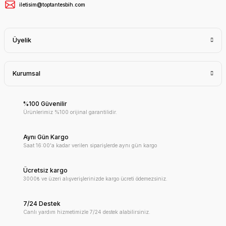
iletisim@toptantesbih.com
Üyelik
Kurumsal
%100 Güvenilir
Ürünlerimiz %100 orijinal garantilidir.
Aynı Gün Kargo
Saat 16:00'a kadar verilen siparişlerde aynı gün kargo
Ücretsiz kargo
3000₺ ve üzeri alışverişlerinizde kargo ücreti ödemezsiniz.
7/24 Destek
Canlı yardım hizmetimizle 7/24 destek alabilirsiniz.