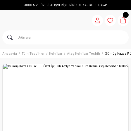
3000 ₺ VE ÜZERİ ALIŞVERİŞLERİNİZDE KARGO BEDAVA!
Anasayfa
Tüm Tesbihler
Kehribar
Ateş Kehribar Tesbih
Gümüş Kazaz Püsk